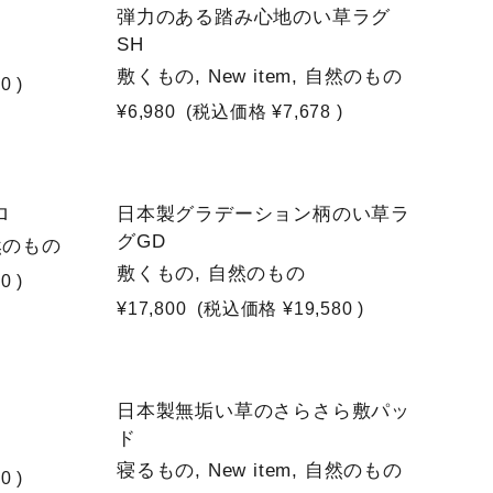
NEW
U
弾力のある踏み心地のい草ラグ
SH
敷くもの, New item, 自然のもの
80
)
¥6,980
(税込価格
¥7,678
)
ロ
日本製グラデーション柄のい草ラ
グGD
自然のもの
敷くもの, 自然のもの
00
)
¥17,800
(税込価格
¥19,580
)
NEW
日本製無垢い草のさらさら敷パッ
ド
寝るもの, New item, 自然のもの
80
)