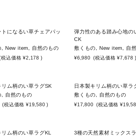
NEW
ントになるい草チェアパッ
弾力性のある踏み心地の
CK
 New item, 自然のもの
敷くもの, New item, 
(税込価格
¥2,178
)
¥6,980
(税込価格
¥7,678
キリム柄のい草ラグSK
日本製キリム柄のい草ラグ
, 自然のもの
敷くもの, 自然のもの
(税込価格
¥19,580
)
¥17,800
(税込価格
¥19,5
NEW
キリム柄のい草ラグKL
3種の天然素材ミックスラ