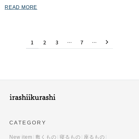
READ MORE
1
2
3
…
7
…
CATEGORY
New item
敷くもの
寝るもの
座るもの