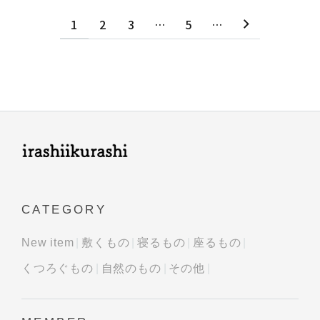
1
2
3
…
5
…
CATEGORY
New item
敷くもの
寝るもの
座るもの
くつろぐもの
自然のもの
その他