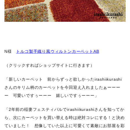
N様
トルコ製手織り風ウィルトンカーペットAB
（クリックすればショップサイトに行きます）
「新しいカーペット 前からずっと欲しかったirashiikurashi
さんのキリム柄のカーペットを今回迎え入れましたぁーーー
ー 可愛いですぅーーー 嬉しいですぅーーー」
「2年前の稲妻フェスティバルでirashiikurashiさんを知ってか
ら、次にカーペットを買い替える時は絶対コレにする！と決め
ていました！ 想像していた以上に可愛くて素敵にお部屋を彩