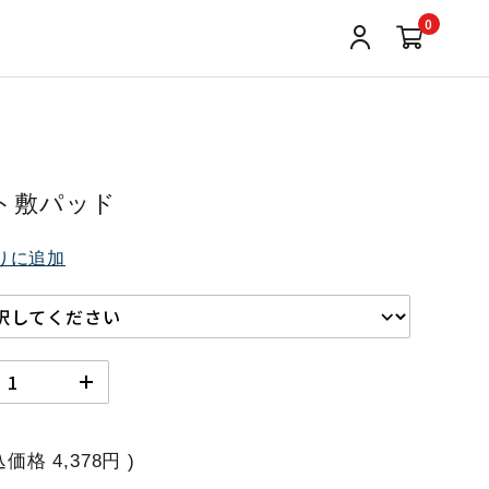
0
ト敷パッド
りに追加
込価格
4,378円
)