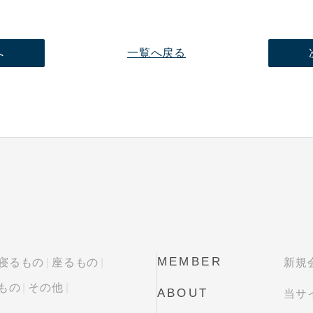
へ
一覧へ戻る
MEMBER
寝るもの
座るもの
新規
もの
その他
ABOUT
当サ