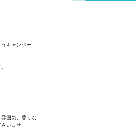
ろうキャンペー
て、
。
な雰囲気、香りな
ださいませ！