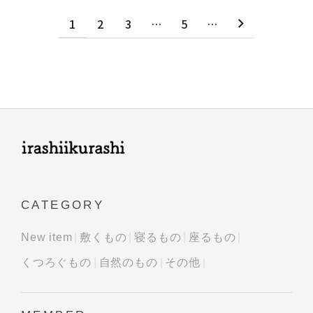
1
2
3
…
5
…
CATEGORY
New item
敷くもの
寝るもの
座るもの
くつろぐもの
自然のもの
その他